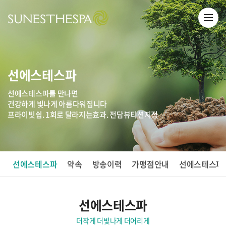
선에스테스파
선에스테스파를 만나면
건강하게 빛나게 아름다워집니다
프라이빗쉼. 1회로 달라지는효과. 전담뷰티션지정
선에스테스파
약속
방송이력
가맹점안내
선에스테스파
선에스테스파
더작게 더빛나게 더어리게