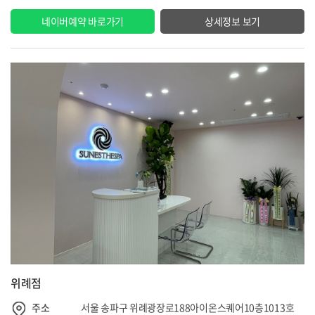
네이버예약 바로가기
상세정보 보기
위례점
주소
서울 송파구 위례광장로188아이온스퀘어10층1013호