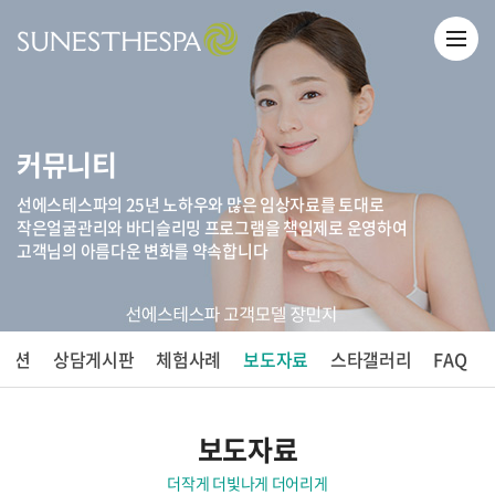
커뮤니티
선에스테스파의 25년 노하우와 많은 임상자료를 토대로
작은얼굴관리와 바디슬리밍 프로그램을 책임제로 운영하여
고객님의 아름다운 변화를 약속합니다
모션
상담게시판
체험사례
보도자료
스타갤러리
FAQ
보도자료
더작게 더빛나게 더어리게