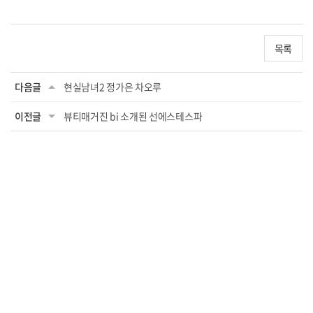
목록
다음글
현실남녀2 정가은 차오루
이전글
뷰티매거진 bi 소개된 선에스테스파