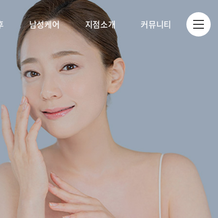
후
남성케어
지점소개
커뮤니티