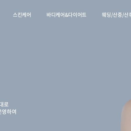
스킨케어
바디케어&다이어트
웨딩/산중/산
토대로
운영하여